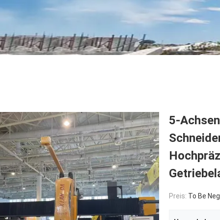
5-Achsen
Schneide
Hochpräz
Getriebel
Preis:
To Be Neg