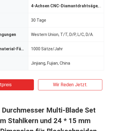
4-Achsen CNC-Diamantdrahtsäge
,
Cnc-Diamantdr
30 Tage
ingungen
Western Union, T/T, D/P, L/C, D/A.
Versorgungsmaterial-Fähigkeit
1000 Sätze/Jahr
Jinjiang, Fujian, China
tpreis
Wir Reden Jetzt.
Durchmesser Multi-Blade Set
mm Stahlkern und 24 * 15 mm