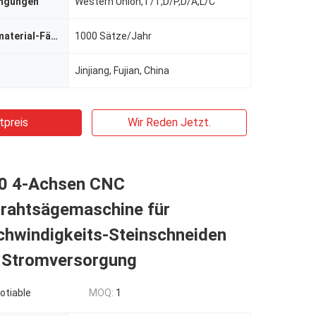
ingungen
Western Union,T/T,D/P,D/A,L/C
Versorgungsmaterial-Fähigkeit
1000 Sätze/Jahr
Jinjiang, Fujian, China
tpreis
Wir Reden Jetzt.
0 4-Achsen CNC
rahtsägemaschine für
hwindigkeits-Steinschneiden
 Stromversorgung
otiable
MOQ:
1