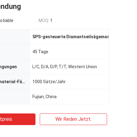
endung
otiable
MOQ:
1
SPS-gesteuerte Diamantseilsägemaschine
,
Granit
45 Tage
ingungen
L/C, D/A, D/P, T/T, Western Union
Versorgungsmaterial-Fähigkeit
1000 Sätze/Jahr
Fujian, China
tpreis
Wir Reden Jetzt.