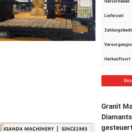
Hervorheben
Lieferzeit
Zahlungsbed
DEO
Herkunftsort
Bes
Granit M
Diamants
gesteuer