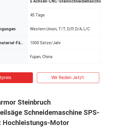
5 Achsen-CNC-Steinschneidemaschine
,
hochpräzis
45 Tage
ingungen
Western Union, T/T, D/P, D/A, L/C
Versorgungsmaterial-Fähigkeit
1000 Sätze/Jahr
Fujian, China
tpreis
Wir Reden Jetzt.
armor Steinbruch
eilsäge Schneidemaschine SPS-
t Hochleistungs-Motor