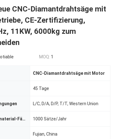
eue CNC-Diamantdrahtsäge mit
triebe, CE-Zertifizierung,
z, 11KW, 6000kg zum
neiden
otiable
MOQ:
1
CNC-Diamantdrahtsäge mit Motor
,
CE-zertifizier
45 Tage
ingungen
L/C, D/A, D/P, T/T, Western Union
Versorgungsmaterial-Fähigkeit
1000 Sätze/Jahr
Fujian, China