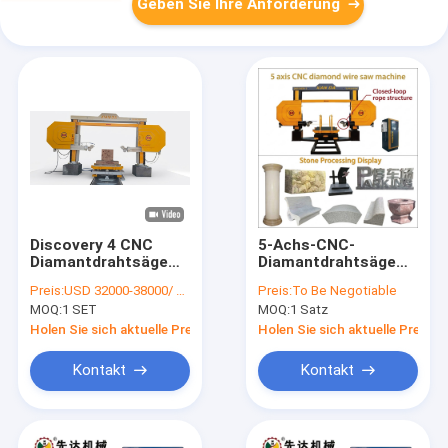
Geben Sie Ihre Anforderung
Discovery 4 CNC
5-Achs-CNC-
Diamantdrahtsäge
Diamantdrahtsäge
mit 360°
für Granit- und
Preis:
USD 32000-38000/ SET
Preis:
To Be Negotiable
servogesteuertem
Marmorschneiden
MOQ:
1 SET
MOQ:
1 Satz
Arbeitstisch und 20-
mit einer
40 M/S
Bearbeitungsgröße
Holen Sie sich aktuelle Preis
Holen Sie sich aktuelle Preis
Schnittgeschwindigkeit
von 2600 × 3000 ×
für präzises
1500 mm
Kontakt
Kontakt
Steinschneiden