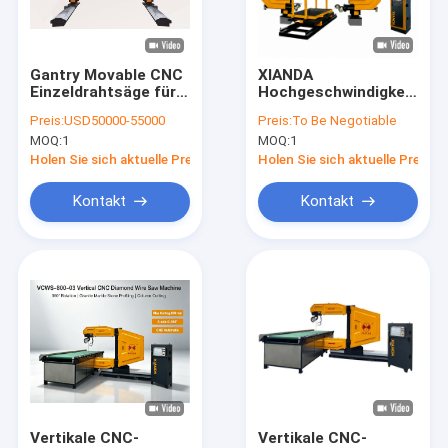
Über uns
Fabrik-Ausflug
Gantry Movable CNC
XIANDA
Einzeldrahtsäge für
Hochgeschwindigkeits
Qualitätskontrolle
den spanischen
4-Achsen CNC-
Preis:
USD50000-55000
Preis:
To Be Negotiable
Markt
Diamantdrahtsäge
MOQ:
1
MOQ:
1
für das
Treten Sie mit uns in Verbindung
Präzisionsschneiden
Holen Sie sich aktuelle Preis
Holen Sie sich aktuelle Preis
von Stein
Nachrichten
Kontakt
Kontakt
Fordern Sie ein Zitat
Diamond Wire Saw Machine
schnitzende Steinmaschine cnc
Spalten-Schneidemaschine
Vertikale CNC-
Vertikale CNC-