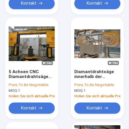
Kontakt
Kontakt
5 Achsen CNC
Diamantdrahtsäge
Diamantdrahtsäge
innerhalb der
für 3D-Formen und
maximalen
Preis:
To Be Negotiable
Preis:
To Be Negotiable
einzigartige Formen
Verarbeitung Größe
MOQ:
1
MOQ:
1
2000*3000*1500mm
und Bruttogewicht
Holen Sie sich aktuelle Preis
Holen Sie sich aktuelle Preis
5500kg
Kontakt
Kontakt