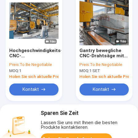
Hochgeschwindigkeits-
Gantry bewegliche
CNC-
CNC-Drahtsäge mit
Diamantdrahtsäge-
Vier-Flugrad für das
Preis:
To Be Negotiable
Preis:
To Be Negotiable
Maschine CNC-
Schneiden von
MOQ:
1
MOQ:
1 SET
2000/2500/3000 für
großen Steinblöcken
Spezialformen,
3500 × 3500 × 2200
Holen Sie sich aktuelle Preis
Holen Sie sich aktuelle Preis
Säulenplatten
mm
Kontakt
Kontakt
Sparen Sie Zeit
Lassen Sie uns mit Ihnen die besten
Produkte kontaktieren.