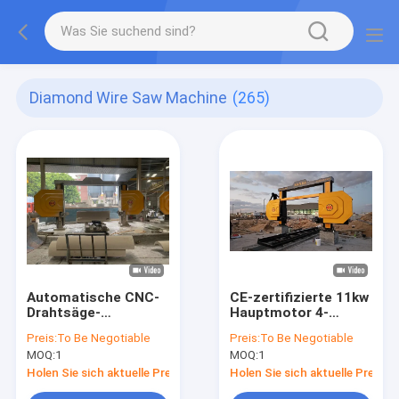
Diamond Wire Saw Machine
(265)
Automatische CNC-
CE-zertifizierte 11kw
Drahtsäge-
Hauptmotor 4-
Schneidmaschine für
Achsen-CNC-
Preis:
To Be Negotiable
Preis:
To Be Negotiable
Marmor und Granit
Maschine für
MOQ:
1
MOQ:
1
schnelle und präzise
Bearbeitung
Holen Sie sich aktuelle Preis
Holen Sie sich aktuelle Preis