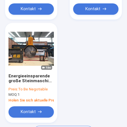
Diamond Saw Blades
Kontakt
Kontakt
Diamond Segments
Kleiner Maschinentyp
Steinpoliermaschine
Energieeinsparende
große Steinmaschine
45KW Motor-
Preis:
To Be Negotiable
Mehrblätterbrücke
MOQ:
1
sah Stein
Schneidemaschine
Holen Sie sich aktuelle Preis
für Granit-
Marmorblock
Kontakt