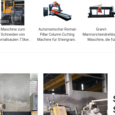
VIDEO
Maschine zum
Automatischer Roman
Granit-
Schneiden von
Pillar Column Cutting
Marmorsteindrehb
etallsäulen 7.5kw
Machine für Steingranit-
Maschine, die fü
ptmotor mit großer
Marmor
Baluster-Balustrad
Schneidkapazität
Säule Rainling profil
hselstromversorgung