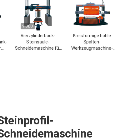
VIDEO
Vierzylinderbock-
Kreisförmige hohle
ank-
Steinsäule-
Spalten-
r
Schneidemaschine für
Werkzeugmaschine-
en-
Spalten-Platte
Platten-Poliermaschine
iert
Steinprofil-
Schneidemaschine