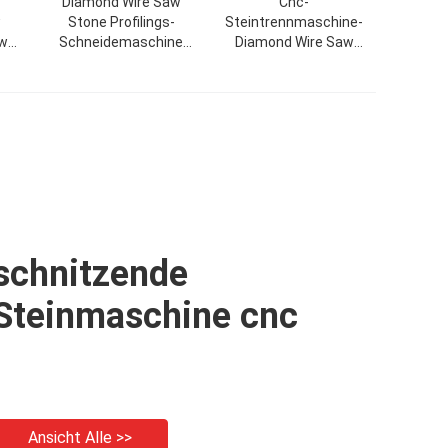
Diamond Wire Saw
Cnc-
w
Stone Profilings-
Steintrennmaschine-
aw
Schneidemaschine
Diamond Wire Saw
e
11kw
Machine For-Marmor-
Granit
schnitzende
Steinmaschine cnc
Ansicht Alle >>