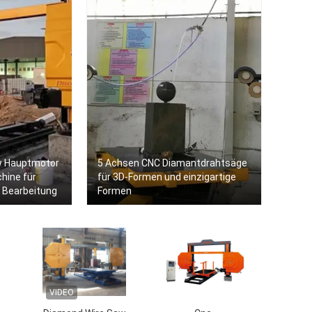
kw Hauptmotor
5 Achsen CNC Diamantdrahtsäge
hine für
für 3D-Formen und einzigartige
e Bearbeitung
Formen
VIDEO