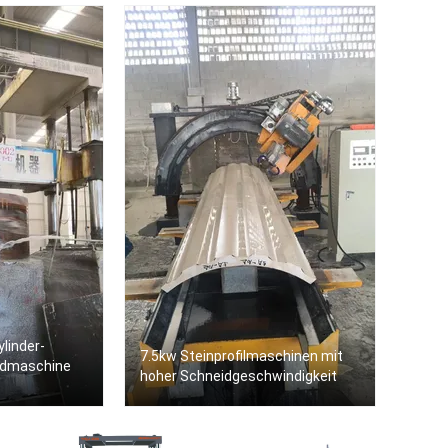
ylinder-
7.5kw Steinprofilmaschinen mit
idmaschine
hoher Schneidgeschwindigkeit