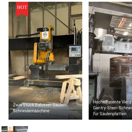
HOT
Hocheffiziente Vierz
Zwei Stück Baluster-Säulen-
Gantry-Stein-Schne
Schneidemaschine
für Säulenplatten