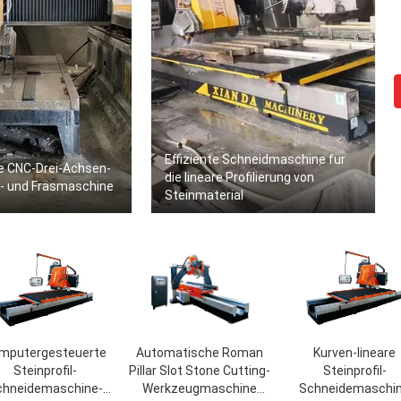
Effiziente Schneidmaschine für
 CNC-Drei-Achsen-
die lineare Profilierung von
d- und Fräsmaschine
Steinmaterial
mputergesteuerte
Automatische Roman
Kurven-lineare
Steinprofil-
Pillar Slot Stone Cutting-
Steinprofil-
chneidemaschine-
Werkzeugmaschine
Schneidemaschi