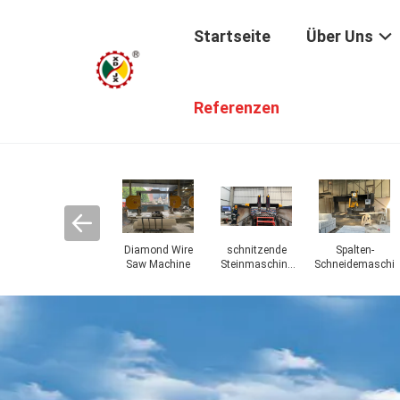
Startseite
Über Uns
Referenzen
en-
Marmor-
Granit Diamond
Diamantdraht
Diamond Wire
hine
Diamond Wire
Wire Saw
sah Seil
Cutting Rope
Saw