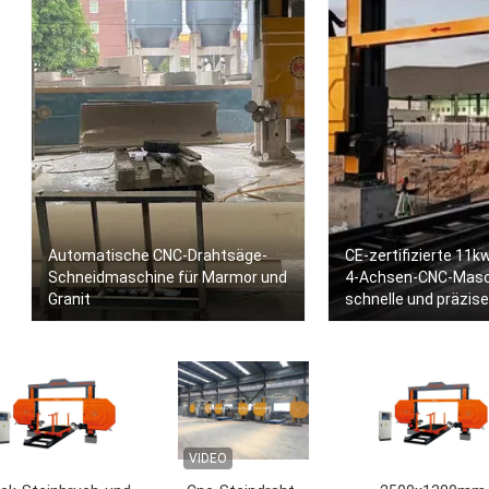
Automatische CNC-Drahtsäge-
CE-zertifizierte 11
Schneidmaschine für Marmor und
4-Achsen-CNC-Masc
Granit
schnelle und präzis
VIDEO