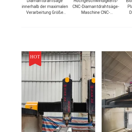
Diamantdrahtsäge
Hochgeschwindigkeits-
Bl
innerhalb der maximalen
CNC-Diamantdrahtsäge-
Pl
Verarbeitung Größe
Maschine CNC-
D
2000*3000*1500mm
2000/2500/3000 für
und Bruttogewicht
Spezialformen,
5500kg
Säulenplatten
HOT