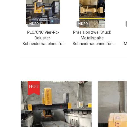
VIDEO
VIDEO
PLC/CNC Vier-Pc-
Präzision zwei Stück
Baluster-
Metallspalte
Schneidemaschine für
Schneidmaschine für
M
Säulen, Säulenbasis und
Straßensperre, Säule
Hau
Säulenkappen
Wec
HOT