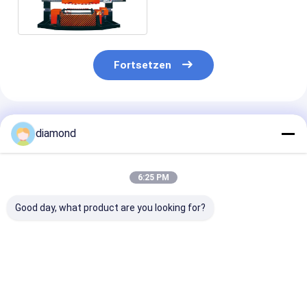
Spalte
Fortsetzen
Empfohlene Produkte
diamond
6:25 PM
Good day, what product are you looking for?
Kopf-feste Spalten-
Bogen-Stein-
Zylinderförmi
Stein-Platten-
Platten-
Schiene, welch
Poliermaschine PLC
Poliermaschine
Verarbeitung 
multi für das
1300mm für die
Stein-Platten-
Profilieren
Stein-Verarbeitung
Poliermaschin
Bestpreis
Bestpreis
Bestprei