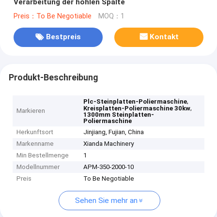
Verarbeitung der hohlen Spalte
Preis：To Be Negotiable
MOQ：1
Bestpreis
Kontakt
Produkt-Beschreibung
,
Plc-Steinplatten-Poliermaschine
,
Kreisplatten-Poliermaschine 30kw
Markieren
1300mm Steinplatten-
Poliermaschine
Herkunftsort
Jinjiang, Fujian, China
Markenname
Xianda Machinery
Min Bestellmenge
1
Modellnummer
APM-350-2000-10
Preis
To Be Negotiable
Sehen Sie mehr an