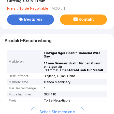
Cutting-Stein 11mm
Preis：To Be Negotiable
MOQ：1
Bestpreis
Kontakt
Produkt-Beschreibung
Einzigartiger Granit Diamond Wire
Saw
,
Markieren
11mm Diamantdraht für den Granit
einzigartig
,
11mm Diamantdraht sah für Metall
Herkunftsort
Jinjiang, Fujian, China
Markenname
Xianda Machinery
Min Bestellmenge
1
Modellnummer
GCP110
Preis
To Be Negotiable
Sehen Sie mehr an