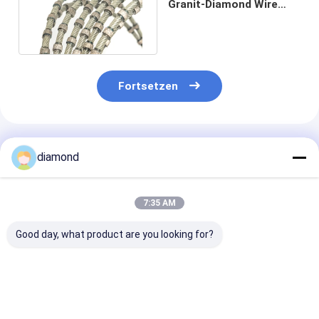
Granit-Diamond Wire
Saw To Cutting-Stein
11mm
Fortsetzen
Empfohlene Produkte
diamond
7:35 AM
Good day, what product are you looking for?
High-Speed Diamond
Granit-Diamond
Granit-Block-
Wire Saw Rope with
Wire Saw Granite
Rutscher-Gran
Vacuum-Brazed
Quarrying-
Diamond Wire