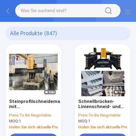
Alle Produkte
(847)
Steinprofilschneidemaschine
Schnellbrücken-
mit
Linienschneid- und
Doppelbalkenbrücke
Fräsmaschine
Preis:
To Be Negotiable
Preis:
To Be Negotiable
Linearschneiden und
MOQ:
1
MOQ:
1
Fräsen
Holen Sie sich aktuelle Preis
Holen Sie sich aktuelle Preis