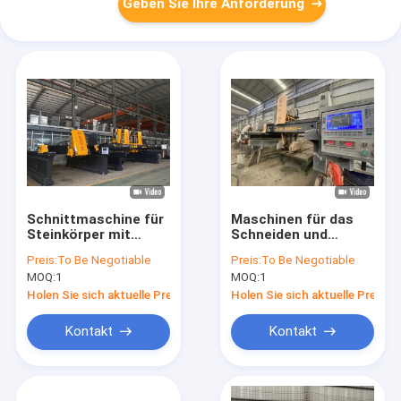
Geben Sie Ihre Anforderung
Schnittmaschine für
Maschinen für das
Steinkörper mit
Schneiden und
hoher
Fräsen von
Preis:
To Be Negotiable
Preis:
To Be Negotiable
Sicherheitssicherheit
Hochstrahl-
MOQ:
1
MOQ:
1
Doppelstrahlbrücken
Holen Sie sich aktuelle Preis
Holen Sie sich aktuelle Preis
Kontakt
Kontakt