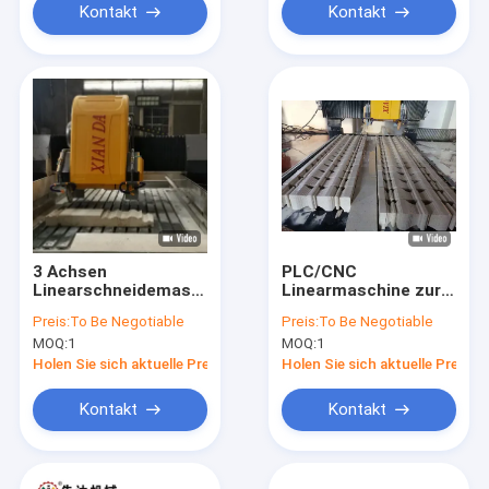
Kontakt
Kontakt
3 Achsen
PLC/CNC
Linearschneidemaschine
Linearmaschine zur
Leichte Wartung und
Profilierung von
Preis:
To Be Negotiable
Preis:
To Be Negotiable
automatische
Portandstrukturen
MOQ:
1
MOQ:
1
Bedienung
für Balustraden,
Maschinen für Stein
Grabsteine
Holen Sie sich aktuelle Preis
Holen Sie sich aktuelle Preis
Kontakt
Kontakt