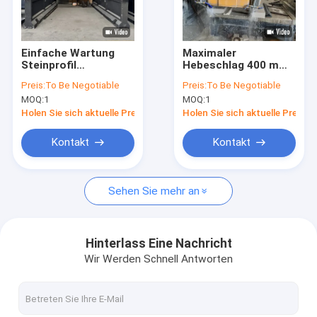
Über uns
Fabrik-Ausflug
Einfache Wartung
Maximaler
Steinprofil
Hebeschlag 400 mm
Qualitätskontrolle
Schneidemaschine
und 800 kg
Preis:
To Be Negotiable
Preis:
To Be Negotiable
mit Blade Diameter
Schwerlastmaschinen
MOQ:
1
MOQ:
1
Bereich 400-700mm
für Stein
Treten Sie mit uns in Verbindung
Holen Sie sich aktuelle Preis
Holen Sie sich aktuelle Preis
Nachrichten
Kontakt
Kontakt
Fordern Sie ein Zitat
Sehen Sie mehr an
Diamond Wire Saw Machine
Hinterlass Eine Nachricht
Wir Werden Schnell Antworten
schnitzende Steinmaschine cnc
Spalten-Schneidemaschine