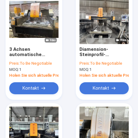
3 Achsen
Diamension-
automatische
Steinprofil-
Präzisions-
Schneidemaschine
Preis:
To Be Negotiable
Preis:
To Be Negotiable
Linienschneidmaschine
mit hoher
MOQ:
1
MOQ:
1
für Steinprofile
Schnittgenauigkeit
und automatischer
Holen Sie sich aktuelle Preis
Holen Sie sich aktuelle Preis
Automatisierung
Kontakt
Kontakt
Haus
Produkte
VR Show