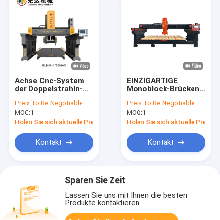
Achse Cnc-System
EINZIGARTIGE
der Doppelstrahln-
Monoblock-Brücken-
BrückenschnittFräsmaschine-
Schneidemaschine
Preis:
To Be Negotiable
Preis:
To Be Negotiable
3
für Marmor- und
MOQ:
1
MOQ:
1
gesinterten Stein
Zdcm-400
Holen Sie sich aktuelle Preis
Holen Sie sich aktuelle Preis
Kontakt
Kontakt
Sparen Sie Zeit
Lassen Sie uns mit Ihnen die besten
Produkte kontaktieren.