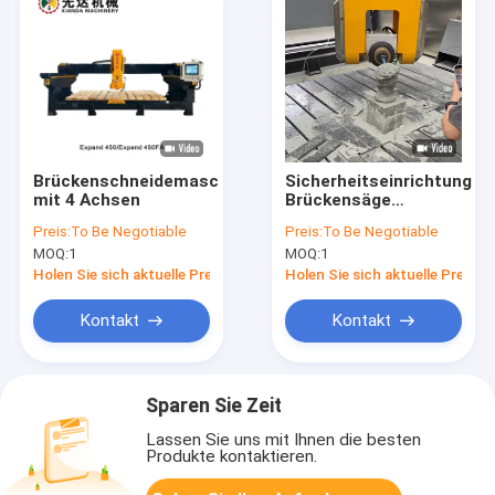
Brückenschneidemaschine
Sicherheitseinrichtung
mit 4 Achsen
Brückensäge
Schneidmaschine mit
Preis:
To Be Negotiable
Preis:
To Be Negotiable
Bruttogewicht
MOQ:
1
MOQ:
1
5100kg und
Bruttopower 57/67kw
Holen Sie sich aktuelle Preis
Holen Sie sich aktuelle Preis
Kontakt
Kontakt
Sparen Sie Zeit
Lassen Sie uns mit Ihnen die besten
Produkte kontaktieren.