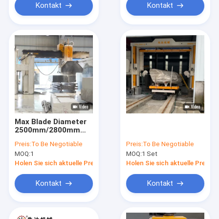
Kontakt
Kontakt
Max Blade Diameter
2500mm/2800mm
Brückensäge
Preis:
To Be Negotiable
Preis:
To Be Negotiable
Schneidemaschine
MOQ:
1
MOQ:
1 Set
für genaue und
Steinbearbeitung
Holen Sie sich aktuelle Preis
Holen Sie sich aktuelle Preis
Kontakt
Kontakt