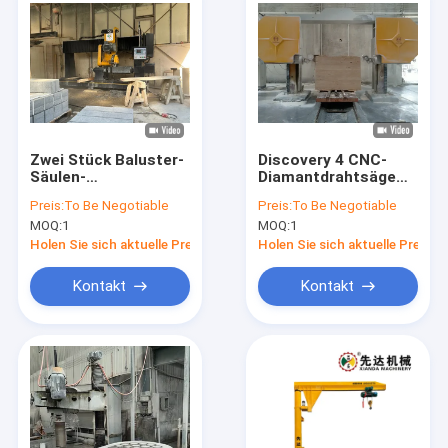
Zwei Stück Baluster-
Discovery 4 CNC-
Säulen-
Diamantdrahtsäge
Schneidemaschine
für Marmorgranit
Preis:
To Be Negotiable
Preis:
To Be Negotiable
MOQ:
1
MOQ:
1
Holen Sie sich aktuelle Preis
Holen Sie sich aktuelle Preis
Kontakt
Kontakt
Haus
Produkte
VR Show