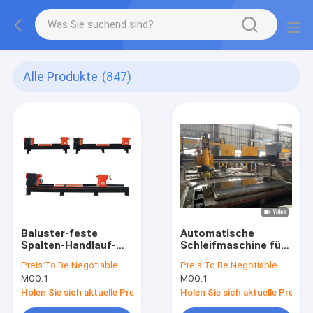
Alle Produkte
(847)
Baluster-feste
Automatische
Spalten-Handlauf-
Schleifmaschine für
Balustraden-Säulen-
die Steinverarbeitung
Preis:
To Be Negotiable
Preis:
To Be Negotiable
polnische Maschine
mit hoher Leistung
MOQ:
1
MOQ:
1
500mm 600mm
Holen Sie sich aktuelle Preis
Holen Sie sich aktuelle Preis