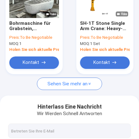
Über uns
Fabrik-Ausflug
Bohrmaschine für
SH-1T Stone Single
Grabstein,
Arm Crane: Heavy-
Qualitätskontrolle
Steinflanzen,
Duty & Cost-
Preis:
To Be Negotiable
Preis:
To Be Negotiable
Waschbecken
Effective Lifting
MOQ:
1
MOQ:
1 Set
Solution
Treten Sie mit uns in Verbindung
Holen Sie sich aktuelle Preis
Holen Sie sich aktuelle Preis
Nachrichten
Kontakt
Kontakt
Fordern Sie ein Zitat
Sehen Sie mehr an
Diamond Wire Saw Machine
Hinterlass Eine Nachricht
Wir Werden Schnell Antworten
schnitzende Steinmaschine cnc
Spalten-Schneidemaschine