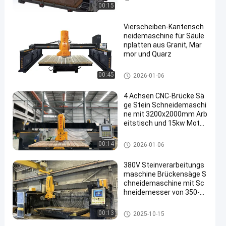
ne
00:15
Vierscheiben-Kantensch
neidemaschine für Säule
nplatten aus Granit, Mar
mor und Quarz
Brücken-Sägeschneidemaschi
00:45
2026-01-06
ne
4 Achsen CNC-Brücke Sä
ge Stein Schneidemaschi
ne mit 3200x2000mm Arb
eitstisch und 15kw Motor
leistung für Granit Marmo
r Quarz Verarbeitung
Brücken-Sägeschneidemaschi
00:14
2026-01-06
ne
380V Steinverarbeitungs
maschine Brückensäge S
chneidemaschine mit Sc
hneidemesser von 350-6
00 mm
Brücken-Sägeschneidemaschi
00:13
2025-10-15
ne