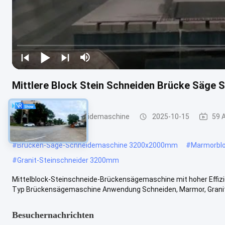
Mittlere Block Stein Schneiden Brücke Säge S
Brücken-Sägeschneidemaschine
2025-10-15
59 
#
Brücken-Säge-Schneidemaschine 3200x2000mm
#
Marmorbl
#
Granit-Steinschneider 3200mm
Mittelblock-Steinschneide-Brückensägemaschine mit hoher Effizi
Typ Brückensägemaschine Anwendung Schneiden, Marmor, Granit Vo
Besuchernachrichten