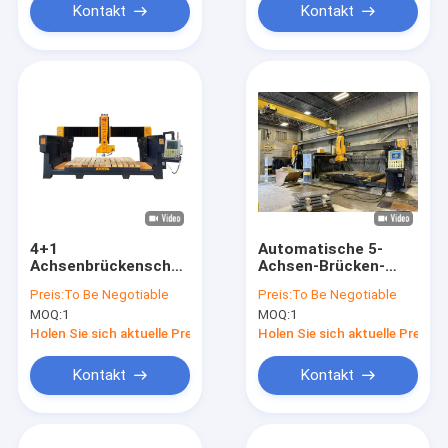
Präzisionssteinschneiden
Kontakt
Kontakt
4+1
Automatische 5-
Achsenbrückenschneidemaschine
Achsen-Brücken-
mit 3200x2000mm
Schneidmaschine mit
Preis:
To Be Negotiable
Preis:
To Be Negotiable
Arbeitstisch und
DDX-System für die
MOQ:
1
MOQ:
1
15kw/18.5kw
3200×2000×180mm-
Motorleistung für
Steinbearbeitung
Holen Sie sich aktuelle Preis
Holen Sie sich aktuelle Preis
das
Präzisionssteinschneiden
Kontakt
Kontakt