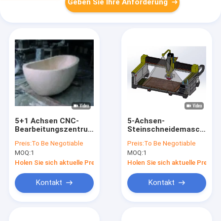
Geben Sie Ihre Anforderung
5+1 Achsen CNC-
5-Achsen-
Bearbeitungszentrum
Steinschneidemaschine
für Granit-Marmor
mit DDX-System
Preis:
To Be Negotiable
Preis:
To Be Negotiable
3D-Formen
MOQ:
1
MOQ:
1
Holen Sie sich aktuelle Preis
Holen Sie sich aktuelle Preis
Kontakt
Kontakt