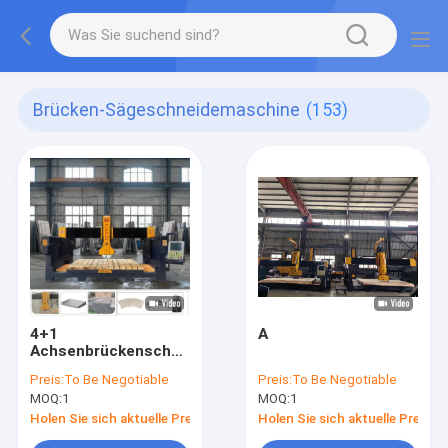
Brücken-Sägeschneidemaschine
(153)
4+1
A
Achsenbrückenschneidemaschine
mit 3200x2000mm
Preis:
To Be Negotiable
Preis:
To Be Negotiable
Arbeitstisch und
MOQ:
1
MOQ:
1
15kw/18.5kw
Motorleistung für
Holen Sie sich aktuelle Preis
Holen Sie sich aktuelle Preis
das