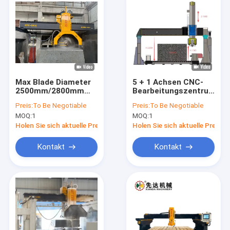
Max Blade Diameter
5 + 1 Achsen CNC-
2500mm/2800mm
Bearbeitungszentrum
Brückensäge
für Granit-Marmor
Preis:
To Be Negotiable
Preis:
To Be Negotiable
Schneidmaschine für
3D-Skulptur, Tub
MOQ:
1
MOQ:
1
die Verarbeitung von
großen
Holen Sie sich aktuelle Preis
Holen Sie sich aktuelle Preis
Marmorblockstein
Kontakt
Kontakt
Haus
Produkte
VR Show