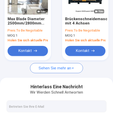
Über uns
Fabrik-Ausflug
Max Blade Diameter
Brückenschneidemaschi
2500mm/2800mm
mit 4 Achsen
Qualitätskontrolle
Brückensäge
Preis:
To Be Negotiable
Preis:
To Be Negotiable
Schneidemaschine
MOQ:
1
MOQ:
1
für genaue und
Treten Sie mit uns in Verbindung
Steinbearbeitung
Holen Sie sich aktuelle Preis
Holen Sie sich aktuelle Preis
Nachrichten
Kontakt
Kontakt
Fordern Sie ein Zitat
Sehen Sie mehr an
Diamond Wire Saw Machine
Hinterlass Eine Nachricht
Wir Werden Schnell Antworten
schnitzende Steinmaschine cnc
Spalten-Schneidemaschine