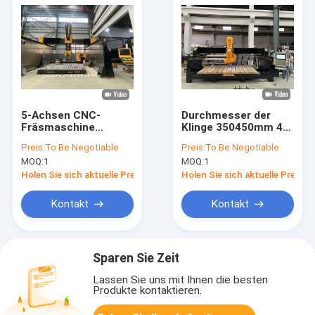
5-Achsen CNC-
Durchmesser der
Fräsmaschine
Klinge 350450mm 4
Brückensäge mit 5-
+1 Achsen
Preis:
To Be Negotiable
Preis:
To Be Negotiable
Achsen-
Brückenschneidemaschi
MOQ:
1
MOQ:
1
Gleichlaufsteuerung,
20 kW BT40 Spindel
Holen Sie sich aktuelle Preis
Holen Sie sich aktuelle Preis
und
Hybridtischdesign
Kontakt
Kontakt
Sparen Sie Zeit
Lassen Sie uns mit Ihnen die besten
Produkte kontaktieren.