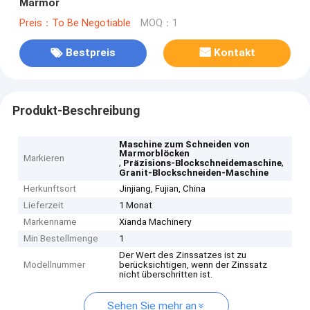
Marmor
Preis：To Be Negotiable
MOQ：1
Bestpreis
Kontakt
Produkt-Beschreibung
Maschine zum Schneiden von
Marmorblöcken
Markieren
,
,
Präzisions-Blockschneidemaschine
Granit-Blockschneiden-Maschine
Herkunftsort
Jinjiang, Fujian, China
Lieferzeit
1 Monat
Markenname
Xianda Machinery
Min Bestellmenge
1
Der Wert des Zinssatzes ist zu
Modellnummer
berücksichtigen, wenn der Zinssatz
nicht überschritten ist.
Sehen Sie mehr an