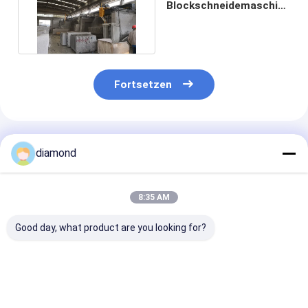
Blockschneidemaschine
für Granit, Marmor
Fortsetzen
Empfohlene Produkte
diamond
8:35 AM
Good day, what product are you looking for?
CNC-
PLC-Steuerung
Präzisions-5-
Vertikalprofilmaschine
Steinplatten-
Achsen-
mit 1000 mm Max-
Schneidemaschine
Brückenschne