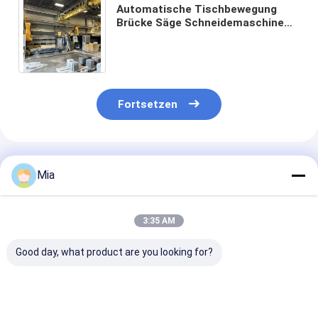
Automatische Tischbewegung
Brücke Säge Schneidemaschine
mit 18,5 kW Leistung und
Bruttogewicht von 8000kg
Fortsetzen
Empfohlene Produkte
Mia
3:35 AM
Good day, what product are you looking for?
Schwere
Präzises Schneiden
5-Achsen-CNC
Mittelblocksäge,
mit 5-Achsen-Stein-
Router mit 20