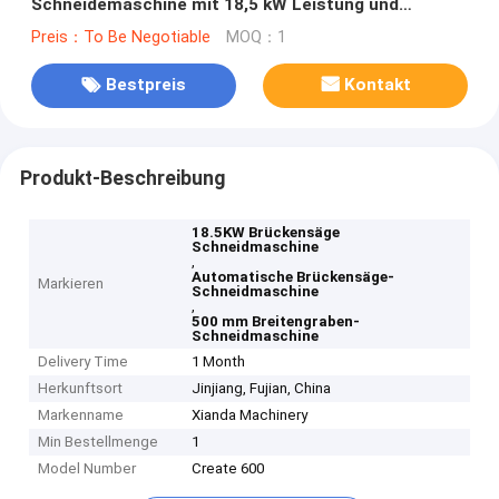
Schneidemaschine mit 18,5 kW Leistung und
Bruttogewicht von 8000kg
Preis：To Be Negotiable
MOQ：1
Bestpreis
Kontakt
Produkt-Beschreibung
18.5KW Brückensäge
Schneidmaschine
,
Automatische Brückensäge-
Markieren
Schneidmaschine
,
500 mm Breitengraben-
Schneidmaschine
Delivery Time
1 Month
Herkunftsort
Jinjiang, Fujian, China
Markenname
Xianda Machinery
Min Bestellmenge
1
Model Number
Create 600