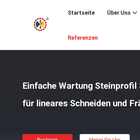
Startseite
Über Uns
Startseite
/
Produkte
/
Steinprofil-Schneidemaschine
/
Referenzen
Einfache Wartung Steinprofi
für lineares Schneiden und F
Bestpreis
Mailen Sie Uns