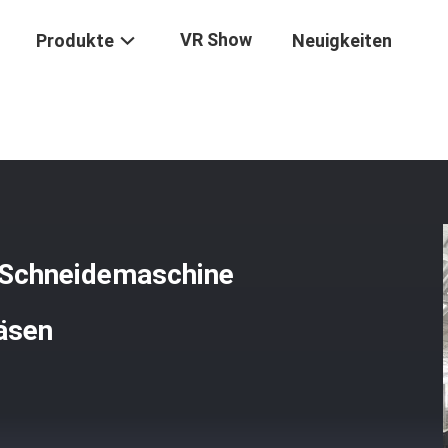
VR Show
Produkte
Neuigkeiten
Einfache Wartung Steinprofil Schneidemaschine Für Lineares Schneid
l Schneidemaschine
räsen