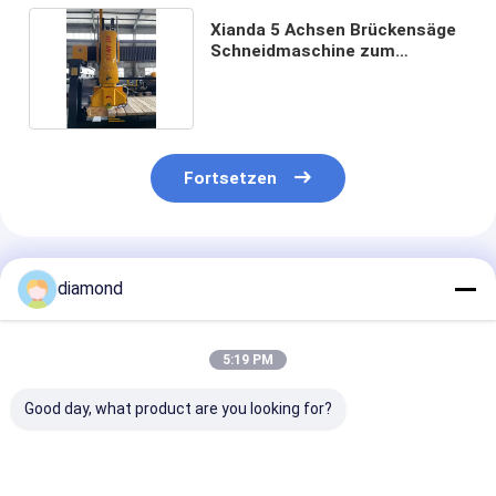
Xianda 5 Achsen Brückensäge
Schneidmaschine zum
Profilieren
Fortsetzen
Empfohlene Produkte
diamond
5:19 PM
Good day, what product are you looking for?
Schwere
Präzises Schneiden
5-Achsen-CNC