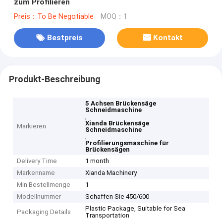
zum Profilieren
Preis：To Be Negotiable
MOQ：1
Bestpreis
Kontakt
Produkt-Beschreibung
5 Achsen Brückensäge
Schneidmaschine
,
Xianda Brückensäge
Markieren
Schneidmaschine
,
Profilierungsmaschine für
Brückensägen
Delivery Time
1 month
Markenname
Xianda Machinery
Min Bestellmenge
1
Modellnummer
Schaffen Sie 450/600
Plastic Package, Suitable for Sea
Packaging Details
Transportation