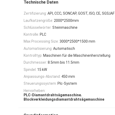
Technische Daten
Zertifizierung:
API, CCC, SONCAP, GOST, ISO, CE, SGS;IAF
Laufkatzengröße:
2000*2500mm
Schlüsselwörter:
Steinmaschine
Kontrolle:
PLC
Max Processing Size:
3000*2500*1500 mm
Automatisierung:
Automatisch
Kontrolltyp:
Maschinen für die Maschinenherstellung
Durchmesser:
8.5mm bis 11.5mm
Spindel:
15 kW
Anpassungs-Abstand:
450 mm
Steuerungssystem:
Plc-System
Hervorheben:
,
PLC-Diamantdrahtsägemaschine
Blockverkleidungsdiamantdrahtsägemaschine