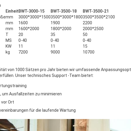
n
Einheit
BWT-3000-15
BWT-3500-18
BWT-3500-21
öße
mm
3000*3000*1500
3500*3000*1800
3500*3500*2100
mm
1600
1900
2200
mm
1600*2000
1800*2000
2000*2500
T
20
35
50
MS
0-40
0-40
0-40
KW
11
11
15
kg
7200
9000
10700
zität von 1000 Sätzen pro Jahr bieten wir umfassende Anpassungsop
rfüllen. Unser technisches Support -Team bietet:
artungstraining
t, um Ausfallzeiten zu minimieren
 vor Ort
vereinbarungen für die laufende Wartung