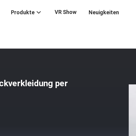
VR Show
Produkte
Neuigkeiten
mantdrahtsäge Für Die Blockverkleidung Per PLC
ckverkleidung per