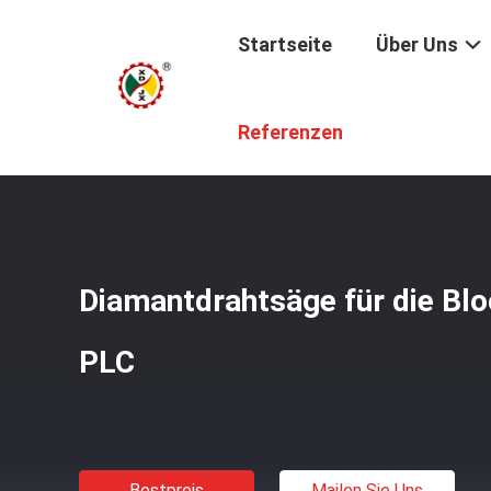
Startseite
Über Uns
Startseite
/
Produkte
/
Diamond Wire Saw Machine
/
Dia
Referenzen
Diamantdrahtsäge für die Blo
PLC
Bestpreis
Mailen Sie Uns