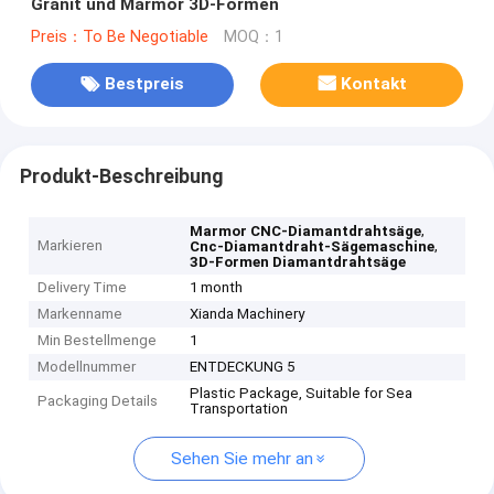
Granit und Marmor 3D-Formen
Preis：To Be Negotiable
MOQ：1
Bestpreis
Kontakt
Produkt-Beschreibung
,
Marmor CNC-Diamantdrahtsäge
Markieren
,
Cnc-Diamantdraht-Sägemaschine
3D-Formen Diamantdrahtsäge
Delivery Time
1 month
Markenname
Xianda Machinery
Min Bestellmenge
1
Modellnummer
ENTDECKUNG 5
Plastic Package, Suitable for Sea
Packaging Details
Transportation
Sehen Sie mehr an