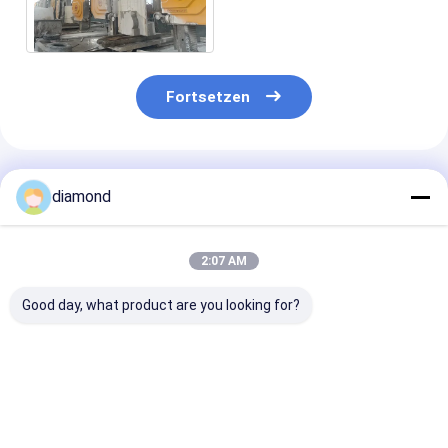
Maschine für Granit und
Marmor 3D-Formen
Fortsetzen
Empfohlene Produkte
diamond
2:07 AM
Good day, what product are you looking for?
CNC-
CNC-
Schaumkerami
Diamantdrahtsäge
Diamantdrahtsägemaschine
Diamantdraht
mit
mit einer maximalen
mit einer max
Vierspindelverbindung
Bearbeitungsgröße
Verarbeitungs
für maximale
von 1500 x 3000 x
von 2000 mm *
Bestpreis
Bestpreis
Bestprei