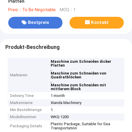
Platten
Preis：To Be Negotiable
MOQ：1
Bestpreis
Kontakt
Produkt-Beschreibung
Maschine zum Schneiden dicker
Platten
,
Maschine zum Schneiden von
Markieren
Quadratblöcken
,
Maschine zum Schneiden mit
mittlerem Block
Delivery Time
1 month
Markenname
Xianda Machinery
Min Bestellmenge
1
Modellnummer
WKQ-1200
Plastic Package, Suitable for Sea
Packaging Details
Transportation