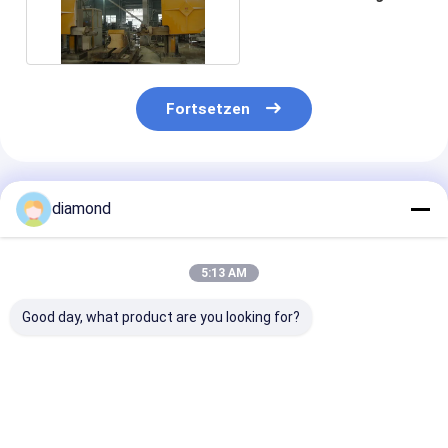
Schwerschneiden
Fortsetzen
Empfohlene Produkte
diamond
5:13 AM
Good day, what product are you looking for?
CNC-
CNC-
Schaumkerami
Diamantdrahtsäge
Diamantdrahtsägemaschine
Diamantdraht
mit
mit einer maximalen
mit einer max
Vierspindelverbindung
Bearbeitungsgröße
Verarbeitungs