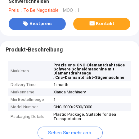
Schwerschneiden
Preis：To Be Negotiable
MOQ：1
Bestpreis
Kontakt
Produkt-Beschreibung
,
Präzisions-CNC-Diamantdrahtsäge
Schwere Schneidmaschine mit
Markieren
Diamantdrahtsäge
,
Cnc-Diamantdraht-Sägemaschine
Delivery Time
1 month
Markenname
Xianda Machinery
Min Bestellmenge
1
Model Number
CNC-2000/2500/3000
Plastic Package, Suitable for Sea
Packaging Details
Transportation
Sehen Sie mehr an