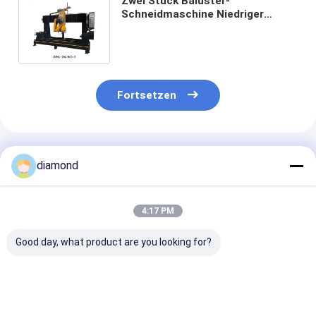
Zwei Stück Baluster-
Schneidmaschine Niedriger
Lärmpegel für eine reibungslose
und präzise Bearbeitung
Fortsetzen
Empfohlene Produkte
diamond
4:17 PM
Good day, what product are you looking for?
Hocheffiziente
Hocheffiziente 4PCS
Bohrmaschine 
4PCS-Baluster-
Baluster-
Tombstone St