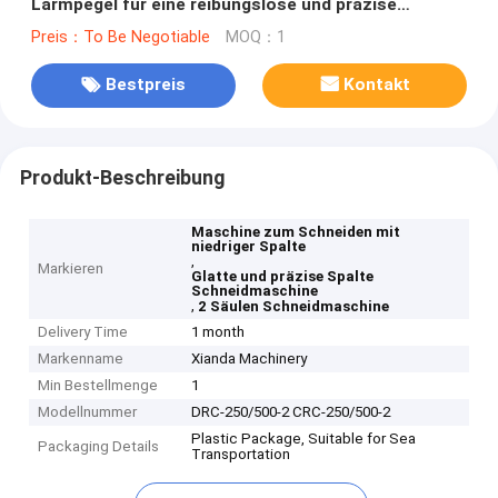
Lärmpegel für eine reibungslose und präzise
Bearbeitung
Preis：To Be Negotiable
MOQ：1
Bestpreis
Kontakt
Produkt-Beschreibung
Maschine zum Schneiden mit
niedriger Spalte
,
Markieren
Glatte und präzise Spalte
Schneidmaschine
,
2 Säulen Schneidmaschine
Delivery Time
1 month
Markenname
Xianda Machinery
Min Bestellmenge
1
Modellnummer
DRC-250/500-2 CRC-250/500-2
Plastic Package, Suitable for Sea
Packaging Details
Transportation