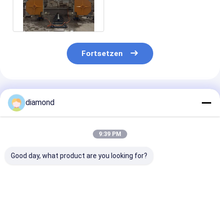
Steinen unterschiedlicher
Form
Fortsetzen
Empfohlene Produkte
diamond
9:39 PM
Good day, what product are you looking for?
CNC-
CNC-
Schaumkerami
Diamantdrahtsäge
Diamantdrahtsägemaschine
Diamantdraht
mit
mit einer maximalen
mit einer max
Vierspindelverbindung
Bearbeitungsgröße
Verarbeitungs