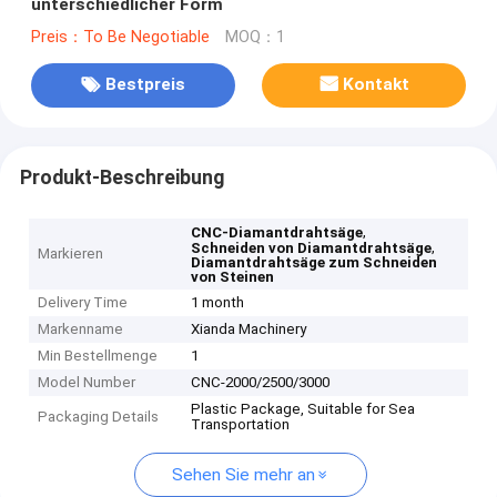
unterschiedlicher Form
Preis：To Be Negotiable
MOQ：1
Bestpreis
Kontakt
Produkt-Beschreibung
,
CNC-Diamantdrahtsäge
,
Schneiden von Diamantdrahtsäge
Markieren
Diamantdrahtsäge zum Schneiden
von Steinen
Delivery Time
1 month
Markenname
Xianda Machinery
Min Bestellmenge
1
Model Number
CNC-2000/2500/3000
Plastic Package, Suitable for Sea
Packaging Details
Transportation
Sehen Sie mehr an