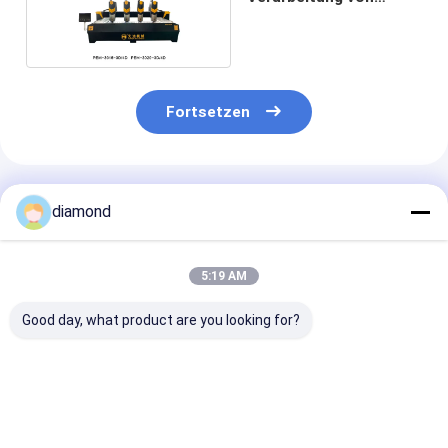
Marmorgranit
Fortsetzen
Empfohlene Produkte
diamond
5:19 AM
Good day, what product are you looking for?
CNC-
6-Achsen-CNC-
6-Achsen-CNC
Steinschnitzmaschine
Roboter-Stein-
Roboter-Stein
mit 0,02mm
Schneidemaschine
Schneidemasc
Präzision, 15m/min
mit interpolierter
mit interpolier