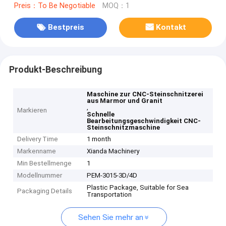
Preis：To Be Negotiable
MOQ：1
Bestpreis
Kontakt
Produkt-Beschreibung
Maschine zur CNC-Steinschnitzerei
aus Marmor und Granit
,
Markieren
Schnelle
Bearbeitungsgeschwindigkeit CNC-
Steinschnitzmaschine
Delivery Time
1 month
Markenname
Xianda Machinery
Min Bestellmenge
1
Modellnummer
PEM-3015-3D/4D
Plastic Package, Suitable for Sea
Packaging Details
Transportation
Sehen Sie mehr an