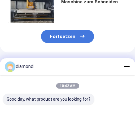
Maschine zum Schneiden
von Maschinen mit festen
Säulen 7.5kw Hauptmotor
Fortsetzen
Empfohlene Produkte
diamond
10:42 AM
Good day, what product are you looking for?
Hocheffiziente
Hocheffiziente 4PCS
Bohrmaschine 
4PCS-Baluster-
Baluster-
Tombstone St
Schneidemaschine
Schneidemaschine
Laternen