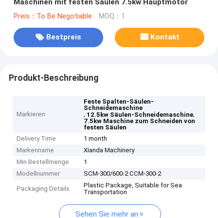
Maschinen mit festen Säulen 7.5kw Hauptmotor
Preis：To Be Negotiable
MOQ：1
Bestpreis
Kontakt
Produkt-Beschreibung
Feste Spalten-Säulen-
Schneidemaschine
Markieren
,
,
12.5kw Säulen-Schneidemaschine
7.5kw Maschine zum Schneiden von
festen Säulen
Delivery Time
1 month
Markenname
Xianda Machinery
Min Bestellmenge
1
Modellnummer
SCM-300/600-2 CCM-300-2
Plastic Package, Suitable for Sea
Packaging Details
Transportation
Sehen Sie mehr an