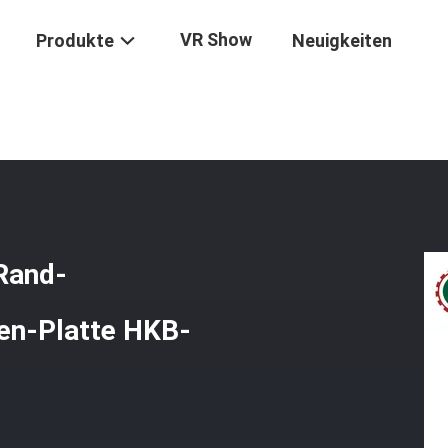
VR Show
Produkte
Neuigkeiten
tomatische Vier Scheiben-Rand-Steintrennmaschine Für Spalten-Pla
Rand-
ten-Platte HKB-