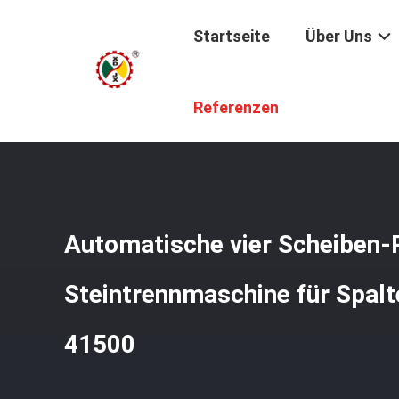
Startseite
Über Uns
Startseite
/
Produkte
/
Spalten-Schneidemaschine
/
Au
Referenzen
Automatische vier Scheiben-
Steintrennmaschine für Spal
41500