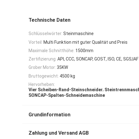
Technische Daten
Schlüsselwörter:
Steinmaschine
Vorteil:
Multi Funktion mit guter Qualität und Preis
Maximale Schnitthöhe:
1500mm
Zertifizierung:
API, CCC, SONCAP, GOST, ISO, CE, SGS;IAF
Grober Motor:
35KW
Bruttogewicht:
4500 kg
Hervorheben:
,
Vier Scheiben-Rand-Steinschneider
Steintrennmasc
SONCAP-Spalten-Schneidemaschine
Grundinformation
Zahlung und Versand AGB