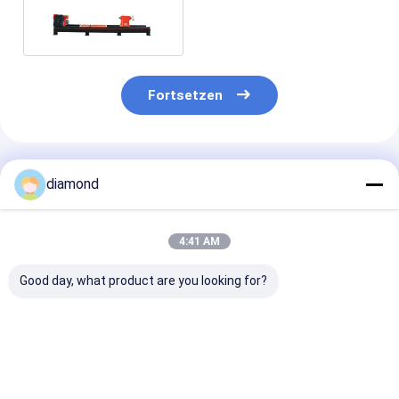
Poliermaschine 1500mm
2500mm 3500mm
Fortsetzen
Empfohlene Produkte
diamond
4:41 AM
Good day, what product are you looking for?
Kopf-feste Spalten-
Bogen-Stein-
Zylinderförmi
Stein-Platten-
Platten-
Schiene, welch
Poliermaschine PLC
Poliermaschine
Verarbeitung 
multi für das
1300mm für die
Stein-Platten-