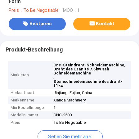
Form
Preis：To Be Negotiable
MOQ：1
Bestpreis
Kontakt
Produkt-Beschreibung
,
Cnc-Steindraht-Schneidemaschine
Draht des Granits 7.5kw sah
Schneidemaschine
Markieren
,
Steinschneidemaschine des draht-
11kw
Herkunftsort
Jinjiang, Fujian, China
Markenname
Xianda Machinery
Min Bestellmenge
1
Modellnummer
CNC-2500
Preis
To Be Negotiable
Sehen Sie mehr an