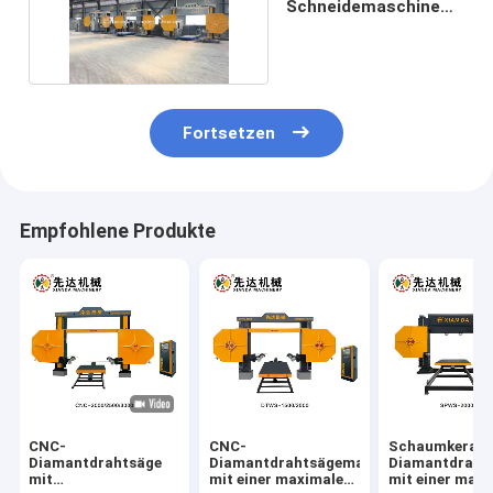
Schneidemaschine
für spezielle Form
Fortsetzen
Empfohlene Produkte
CNC-
CNC-
Schaumkerami
Diamantdrahtsäge
Diamantdrahtsägemaschine
Diamantdraht
mit
mit einer maximalen
mit einer max