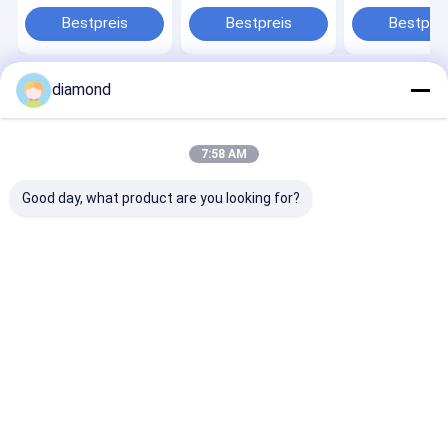
Vierspindelverbindung
Bearbeitungsgröße
Verarbeitungs
für maximale
von 1500 x 3000 x
von 2000 mm *
Bestpreis
Bestpreis
Bestprei
Verarbeitungsgröße
1200 mm, 11-kW-
mm * 1200 mm
3000x2000x1500mm,
Hauptmotor und
einem 7,5-kW-
CE- und ISO9001-
360°-Drehung
Hauptmotor u
zertifiziert
einer
diamond
Drahtgeschwin
Startseite
Über uns
Kontakt
Desktop Site
von 20–40 m/s
Sitemap
Privacy Policy
Qualität
Diamond Wire Saw Machine
China Fabrik.Copyright © 2026
7:58 AM
Fujian Xianda Machinery co.,ltd. All Rights Reserved.
Good day, what product are you looking for?
Haus
Produkte
VR Show