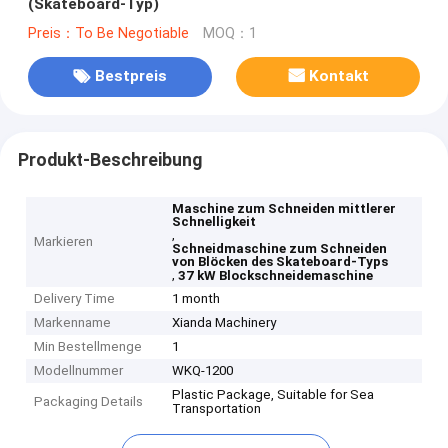
(Skateboard-Typ)
Preis：To Be Negotiable
MOQ：1
Bestpreis
Kontakt
Produkt-Beschreibung
Maschine zum Schneiden mittlerer
Schnelligkeit
,
Markieren
Schneidmaschine zum Schneiden
von Blöcken des Skateboard-Typs
,
37 kW Blockschneidemaschine
Delivery Time
1 month
Markenname
Xianda Machinery
Min Bestellmenge
1
Modellnummer
WKQ-1200
Plastic Package, Suitable for Sea
Packaging Details
Transportation