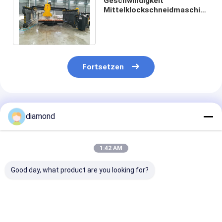
Geschwindigkeit
Mittelklockschneidmaschine
(Skateboard-Typ)
Fortsetzen
Empfohlene Produkte
diamond
1:42 AM
Good day, what product are you looking for?
CNC-
PLC-Steuerung
Präzisions-5-
Vertikalprofilmaschine
Steinplatten-
Achsen-