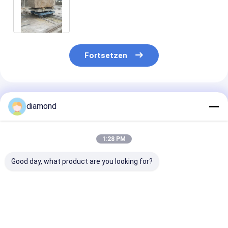
Bearbeitungsgröße und 11kW
Hauptmotor für Steinschnitte
Fortsetzen
Empfohlene Produkte
diamond
1:28 PM
Good day, what product are you looking for?
CNC-
CNC-
Schaumkerami
Diamantdrahtsäge
Diamantdrahtsägemaschine
Diamantdraht
mit
mit einer maximalen
mit einer max
Vierspindelverbindung
Bearbeitungsgröße
Verarbeitungs